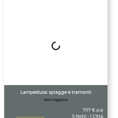
Lampedusa: spiagge e tramonti
Volo+Soggiorno
707 € p.p
5 Notti - 1 Città